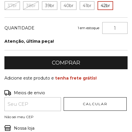
37br
38br
39br
40br
41br
42br
QUANTIDADE
1
em estoque
Atenção, última peça!
Adicione este produto e
tenha frete grátis!
Entregas para o CEP:
ALTERAR CEP
Meios de envio
CALCULAR
Não sei meu CEP
Nossa loja