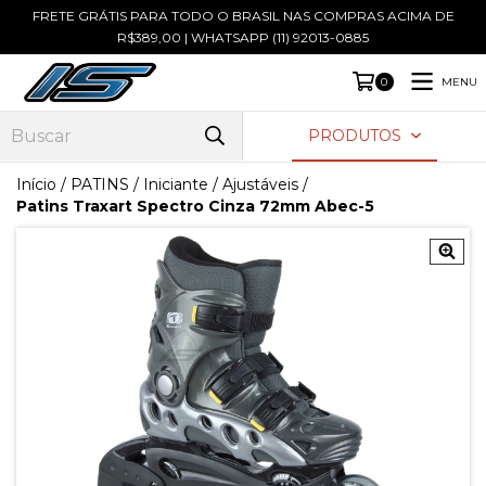
FRETE GRÁTIS PARA TODO O BRASIL NAS COMPRAS ACIMA DE
R$389,00 | WHATSAPP (11) 92013-0885
MENU
0
PRODUTOS
Início
/
PATINS
/
Iniciante / Ajustáveis
/
Patins Traxart Spectro Cinza 72mm Abec-5