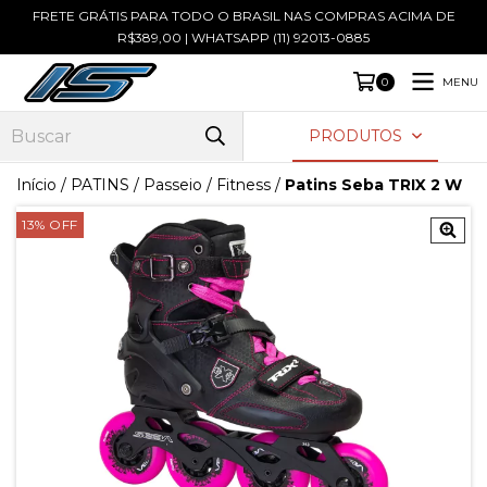
FRETE GRÁTIS PARA TODO O BRASIL NAS COMPRAS ACIMA DE
R$389,00 | WHATSAPP (11) 92013-0885
MENU
0
PRODUTOS
Início
/
PATINS
/
Passeio / Fitness
/
Patins Seba TRIX 2 W
13
%
OFF