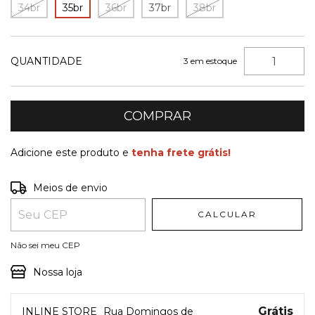
34br
35br
36br
37br
38br
QUANTIDADE
3
em estoque
Adicione este produto e
tenha frete grátis!
Entregas para o CEP:
ALTERAR CEP
Meios de envio
CALCULAR
Não sei meu CEP
Nossa loja
Grátis
INLINE STORE
Rua Domingos de