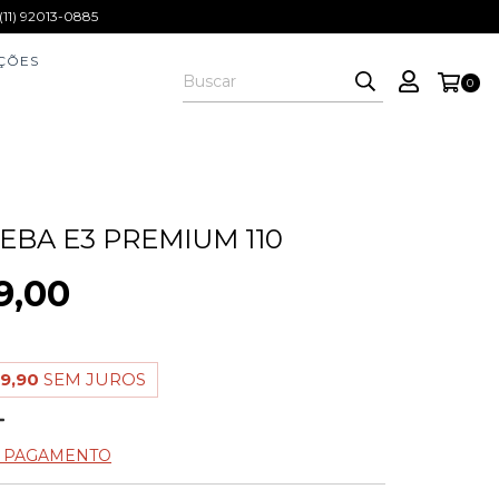
1) 92013-0885
ÇÕES
0
SEBA E3 PREMIUM 110
9,00
9,90
SEM JUROS
E PAGAMENTO