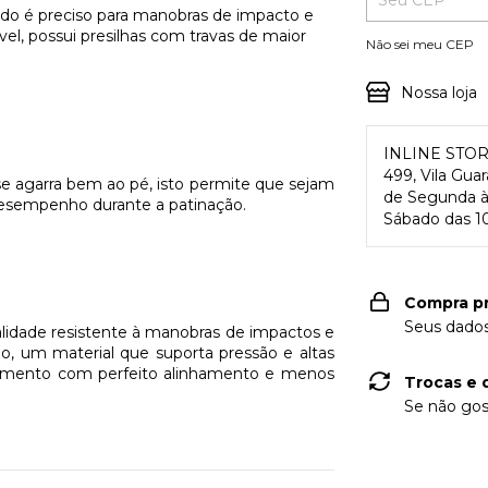
ado é preciso para manobras de impacto e
vel, possui presilhas com travas de maior
Não sei meu CEP
Nossa loja
INLINE STO
499, Vila Gua
e agarra bem ao pé, isto permite que sejam
de Segunda à 
desempenho durante a patinação.
Sábado das 10
Compra p
Seus dados
alidade resistente à manobras de impactos e
o, um material que suporta pressão e altas
lamento com perfeito alinhamento e menos
Trocas e 
Se não gos