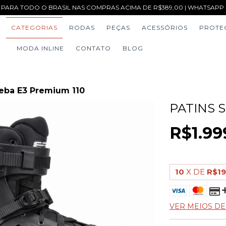
 PARA TODO O BRASIL NAS COMPRAS ACIMA DE R$389,00 | WHATSAPP (1
CATEGORIAS
RODAS
PEÇAS
ACESSÓRIOS
PROTE
MODA INLINE
CONTATO
BLOG
Seba E3 Premium 110
PATINS 
R$1.99
10
X DE
R$19
VER MEIOS D