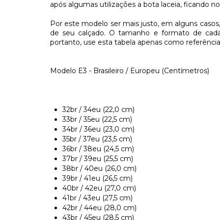
após algumas utilizações a bota laceia, ficando n
Por este modelo ser mais justo, em alguns casos
de seu calçado. O tamanho e formato de cada
portanto, use esta tabela apenas como referênc
Modelo E3 - Brasileiro / Europeu (Centímetros)
32br / 34eu (22,0 cm)
33br / 35eu (22,5 cm)
34br / 36eu (23,0 cm)
35br / 37eu (23,5 cm)
36br / 38eu (24,5 cm)
37br / 39eu (25,5 cm)
38br / 40eu (26,0 cm)
39br / 41eu (26,5 cm)
40br / 42eu (27,0 cm)
41br / 43eu (27,5 cm)
42br / 44eu (28,0 cm)
43br / 45eu (28,5 cm)