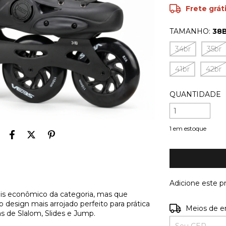
Frete grát
TAMANHO:
38
34br
35br
41br
42br
QUANTIDADE
1
em estoque
Adicione este 
is econômico da categoria, mas que
esign mais arrojado perfeito para prática
Entregas para o
Meios de e
s de Slalom, Slides e Jump.