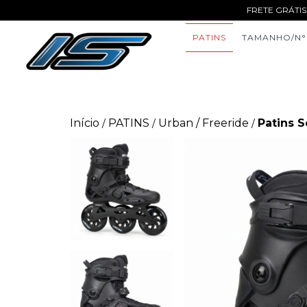
FRETE GRÁTIS
PATINS
TAMANHO/N°
Início
PATINS
Urban / Freeride
Patins 
/
/
/