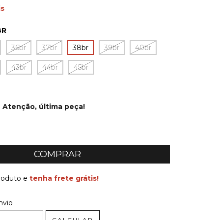
is
BR
36br
37br
38br
39br
40br
43br
44br
45br
Atenção, última peça!
produto e
tenha frete grátis!
 CEP:
ALTERAR CEP
nvio
CALCULAR