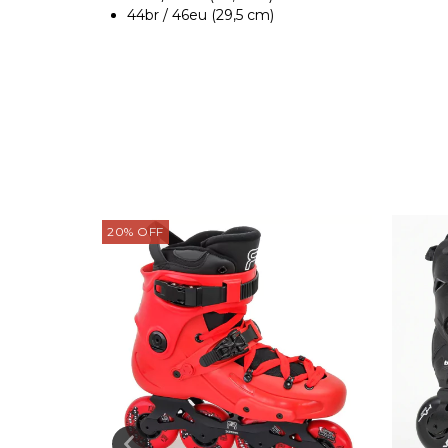
44br / 46eu (29,5 cm)
20
%
OFF