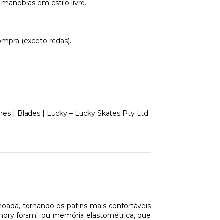
manobras em estilo livre.
ompra (exceto rodas).
oada, tornando os patins mais confortáveis
emory foram" ou memória elastométrica, que