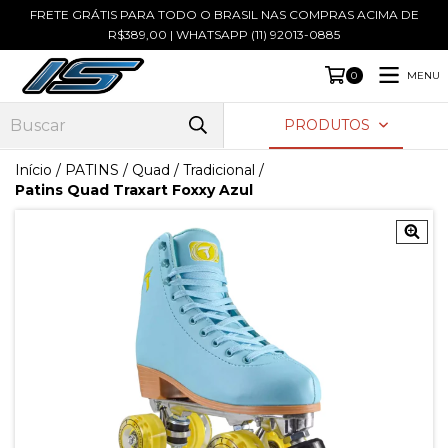
FRETE GRÁTIS PARA TODO O BRASIL NAS COMPRAS ACIMA DE
R$389,00 | WHATSAPP (11) 92013-0885
MENU
0
PRODUTOS
Início
/
PATINS
/
Quad / Tradicional
/
Patins Quad Traxart Foxxy Azul