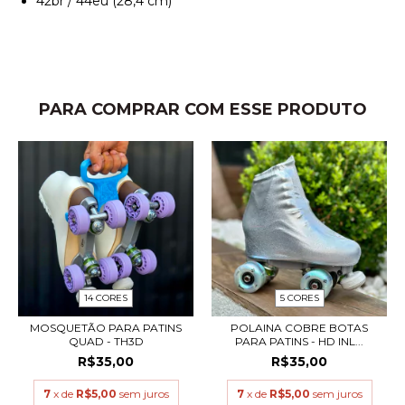
42br / 44eu (28,4 cm)
PARA COMPRAR COM ESSE PRODUTO
14 CORES
5 CORES
MOSQUETÃO PARA PATINS
POLAINA COBRE BOTAS
QUAD - TH3D
PARA PATINS - HD INL...
R$35,00
R$35,00
7
x de
R$5,00
sem juros
7
x de
R$5,00
sem juros