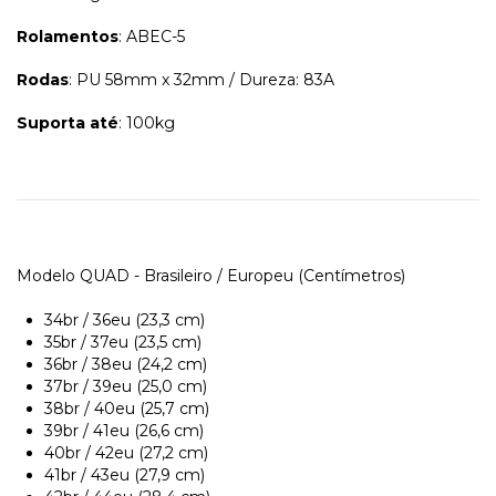
Rolamentos
: ABEC-5
Rodas
: PU 58mm x 32mm / Dureza: 83A
Suporta até
: 100kg
Modelo QUAD - Brasileiro / Europeu (Centímetros)
34br / 36eu (23,3 cm)
35br / 37eu (23,5 cm)
36br / 38eu (24,2 cm)
37br / 39eu (25,0 cm)
38br / 40eu (25,7 cm)
39br / 41eu (26,6 cm)
40br / 42eu (27,2 cm)
41br / 43eu (27,9 cm)