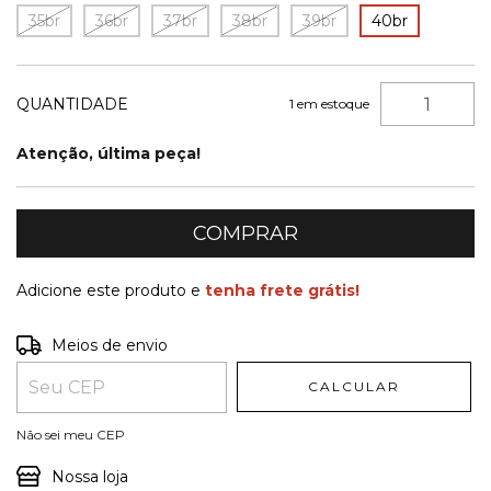
35br
36br
37br
38br
39br
40br
QUANTIDADE
1
em estoque
Atenção, última peça!
Adicione este produto e
tenha frete grátis!
Entregas para o CEP:
ALTERAR CEP
Meios de envio
CALCULAR
Não sei meu CEP
Nossa loja