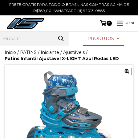
FRETE GRÁTIS PARA TODO O BRASIL NAS COMPRAS ACIMA DE
R$389,00 | WHATSAPP (11) 92013-0885
MENU
0
PRODUTOS
Início
/
PATINS
/
Iniciante / Ajustáveis
/
Patins Infantil Ajustável X-LIGHT Azul Rodas LED