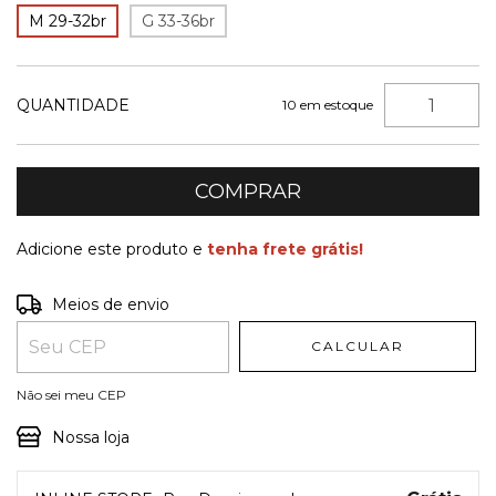
M 29-32br
G 33-36br
QUANTIDADE
10
em estoque
Adicione este produto e
tenha frete grátis!
Entregas para o CEP:
ALTERAR CEP
Meios de envio
CALCULAR
Não sei meu CEP
Nossa loja