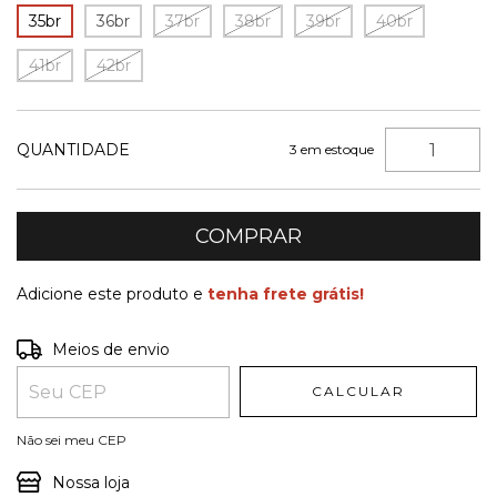
35br
36br
37br
38br
39br
40br
41br
42br
QUANTIDADE
3
em estoque
Adicione este produto e
tenha frete grátis!
Entregas para o CEP:
ALTERAR CEP
Meios de envio
CALCULAR
Não sei meu CEP
Nossa loja