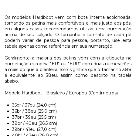
Os modelos Hardboot vem com bota interna acolchoada,
tornando os patins mais confortáveis e mais justo aos pés,
em alguns casos, recomendamos utilizar uma numeração
acima de seu calçado. O tamanho e formato de cada pé
podem variar de pessoa para pessoa, portanto, use esta
tabela apenas como referência em sua numeração.
Geralmente a maioria dos patins vem com a etiqueta na
numeração européia "EU" ou "EUR" com duas numerações
a mais do que a brasileira. Isso significa que o tamanho 36br
é equivalente ao 38eu, assim como descrito na tabela
abaixo.
Modelo Hardboot - Brasileiro / Europeu (Centímetros)​
35br / 37eu (24,0 cm)
36br / 38eu (25,0 cm)
37br / 39eu (25,5 cm)
38br / 40eu (26,5 cm)
39br / 41eu (27,0 cm)
40br / 42eu (28,0 cm)