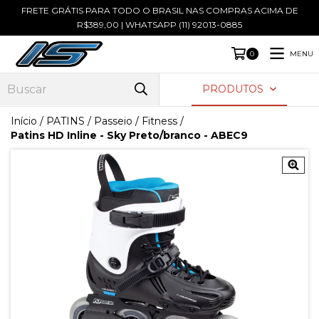
FRETE GRÁTIS PARA TODO O BRASIL NAS COMPRAS ACIMA DE
R$389,00 | WHATSAPP (11) 92013-0885
MENU
0
PRODUTOS
Início
/
PATINS
/
Passeio / Fitness
/
Patins HD Inline - Sky Preto/branco - ABEC9