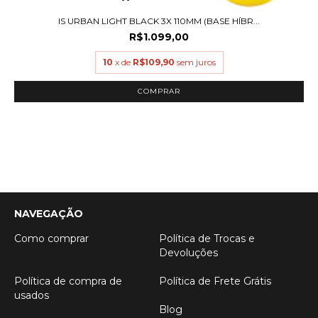
IS URBAN LIGHT BLACK 3X 110MM (BASE HÍBR...
R$1.099,00
10
x de
R$109,90
sem juros
COMPRAR
NAVEGAÇÃO
Como comprar
Política de Trocas e
Devoluções
Política de compra de
Política de Frete Grátis
usados
Blog