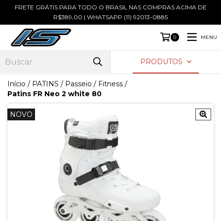
FRETE GRÁTIS PARA TODO O BRASIL NAS COMPRAS ACIMA DE
R$389,00 | WHATSAPP (11) 92013-0885
MENU
0
PRODUTOS
Início
/
PATINS
/
Passeio / Fitness
/
Patins FR Neo 2 white 80
NOVO