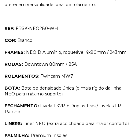
oferecem versatilidade ideal de rolamento.
REF:
FRSK-NEO280-WH
COR:
Branco
FRAMES:
NEO D Alumínio, roqueável 4x80mm / 243mm
RODAS:
Downtown 80mm / 85A
ROLAMENTOS:
Twincam MW7
BOTA:
Bota de densidade única (o mais rígido da linha
NEO para máximo suporte)
FECHAMENTO:
Fivela FK2P + Duplas Tiras / Fivelas FR
Ratchet
LINERS:
Liner NEO (extra acolchoado para maior conforto)
PALMILHA:
Premium Insoles