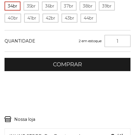
34br
35br
36br
37br
38br
39br
40br
41br
42br
43br
44br
QUANTIDADE
2
em estoque
Entregas para o CEP:
ALTERAR CEP
Nossa loja