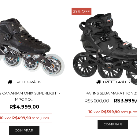
29
%
OFF
FRETE GRÁTIS
FRETE GRÁTIS
S CANARIAM ONIX SUPERLIGHT -
PATINS SEBA MARATHON 3
MPC RO...
R$3.999,
R$5.600,00
R$4.999,00
10
x de
R$399,90
sem juro
10
x de
R$499,90
sem juros
COMPRAR
COMPRAR