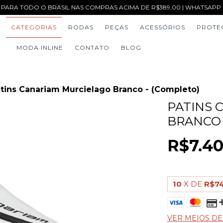
 PARA TODO O BRASIL NAS COMPRAS ACIMA DE R$389,00 | WHATSAPP (1
CATEGORIAS
RODAS
PEÇAS
ACESSÓRIOS
PROTE
MODA INLINE
CONTATO
BLOG
tins Canariam Murcielago Branco - (Completo)
PATINS 
BRANCO 
R$7.40
10
X DE
R$7
VER MEIOS D