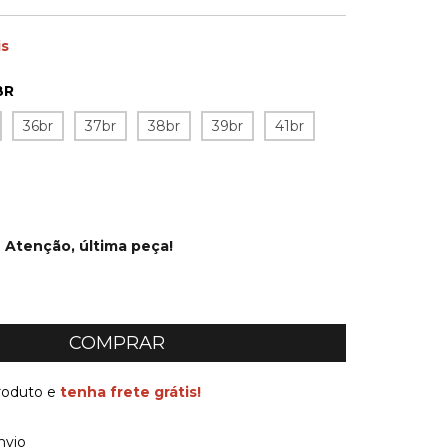
is
BR
36br
37br
38br
39br
41br
Atenção, última peça!
produto e
tenha frete grátis!
 CEP:
ALTERAR CEP
nvio