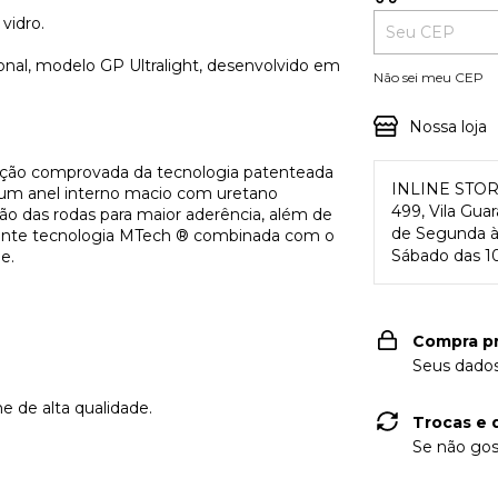
vidro.
nal, modelo GP Ultralight, desenvolvido em
Não sei meu CEP
Nossa loja
ação comprovada da tecnologia patenteada
INLINE STO
um anel interno macio com uretano
499, Vila Gua
ão das rodas para maior aderência, além de
de Segunda à 
ciente tecnologia MTech ® combinada com o
Sábado das 10
e.
Compra p
Seus dados
e de alta qualidade.
Trocas e 
Se não gos