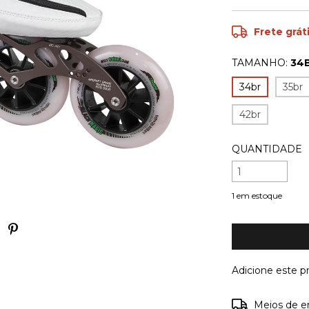
Frete grát
TAMANHO:
34
34br
35br
42br
QUANTIDADE
1
em estoque
Adicione este 
Entregas para o
Meios de e