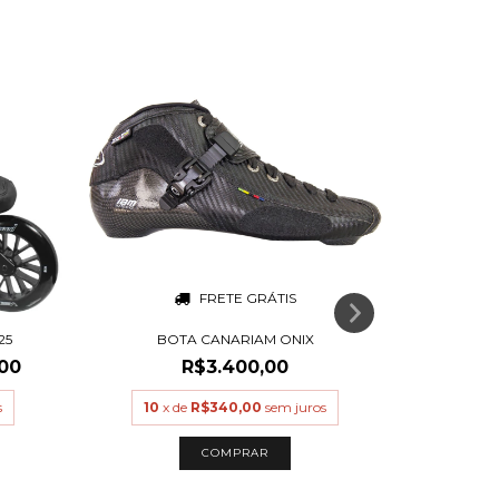
FRETE GRÁTIS
25
BOTA CANARIAM ONIX
PATINS CA
00
R$3.400,00
s
10
x de
R$340,00
sem juros
10
x
COMPRAR