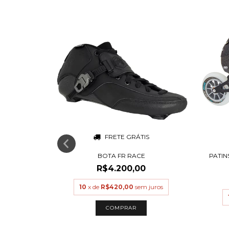
S
FRETE GRÁTIS
AGO BRANCO
BOTA FR RACE
PATIN
99,00
R$4.200,00
juros
10
x de
R$420,00
sem juros
COMPRAR