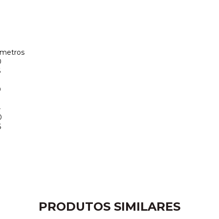
ímetros
0
6
0
4
0
6
3
PRODUTOS SIMILARES