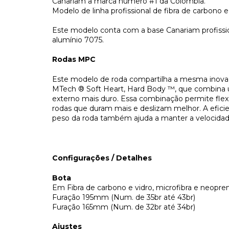
Canariam a marca número #1 da Colombia.
Modelo de linha profissional de fibra de carbono e 
Este modelo conta com a base Canariam profissio
alumínio 7075.
Rodas MPC
Este modelo de roda compartilha a mesma inov
MTech ® Soft Heart, Hard Body ™, que combina 
externo mais duro. Essa combinação permite flex
rodas que duram mais e deslizam melhor. A efi
peso da roda também ajuda a manter a velocidad
Configurações / Detalhes
Bota
Em Fibra de carbono e vidro, microfibra e neopren
Furação 195mm (Num. de 35br até 43br)
Furação 165mm (Num. de 32br até 34br)
Ajustes