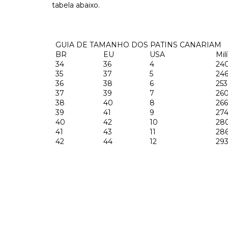
tabela abaixo.
GUIA DE TAMANHO DOS PATINS CANARIAM
BR
EU
USA
Mil
34
36
4
24
35
37
5
24
36
38
6
253
37
39
7
26
38
40
8
266
39
41
9
27
40
42
10
28
41
43
11
28
42
44
12
29