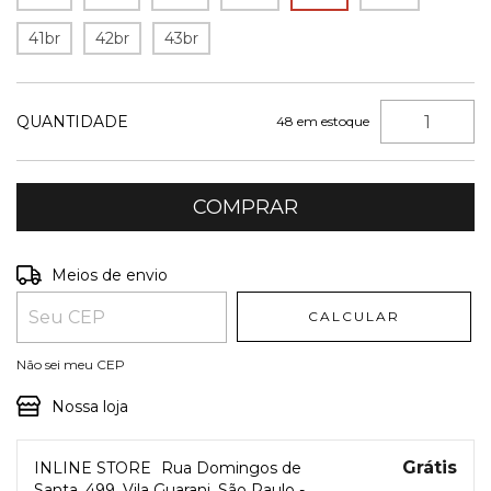
41br
42br
43br
QUANTIDADE
48
em estoque
Entregas para o CEP:
ALTERAR CEP
Meios de envio
CALCULAR
Não sei meu CEP
Nossa loja
Grátis
INLINE STORE
Rua Domingos de
Santa, 499, Vila Guarani, São Paulo -