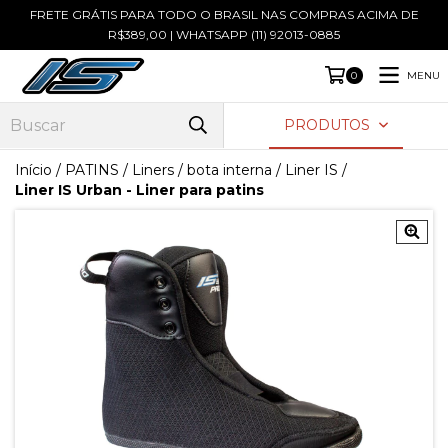
FRETE GRÁTIS PARA TODO O BRASIL NAS COMPRAS ACIMA DE
R$389,00 | WHATSAPP (11) 92013-0885
MENU
0
PRODUTOS
Início
/
PATINS
/
Liners / bota interna
/
Liner IS
/
Liner IS Urban - Liner para patins