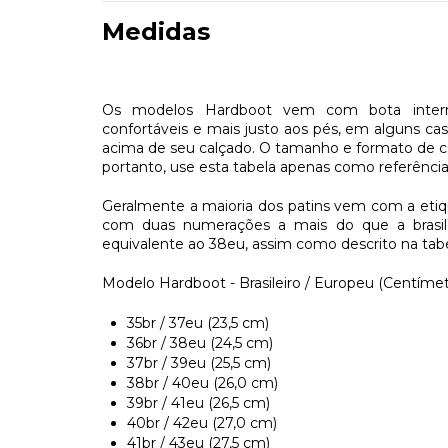
Medidas
Os modelos Hardboot vem com bota interna
confortáveis e mais justo aos pés, em alguns c
acima de seu calçado. O tamanho e formato de c
portanto, use esta tabela apenas como referênc
Geralmente a maioria dos patins vem com a eti
com duas numerações a mais do que a brasile
equivalente ao 38eu, assim como descrito na tabe
Modelo Hardboot - Brasileiro / Europeu (Centímetr
35br / 37eu (23,5 cm)
36br / 38eu (24,5 cm)
37br / 39eu (25,5 cm)
38br / 40eu (26,0 cm)
39br / 41eu (26,5 cm)
40br / 42eu (27,0 cm)
41br / 43eu (27,5 cm)