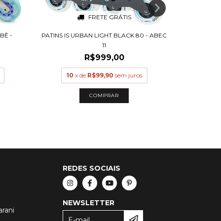
FRETE GRÁTIS
BÊ -
PATINS IS URBAN LIGHT BLACK 80 - ABEC
PATINS I
11
R$999,00
10
x de
R$99,90
sem juros
10
x
COMPRAR
REDES SOCIAIS
NEWSLETTER
arani