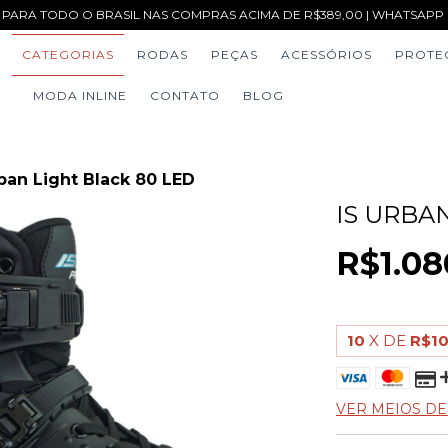
 PARA TODO O BRASIL NAS COMPRAS ACIMA DE R$389,00 | WHATSAPP (1
CATEGORIAS
RODAS
PEÇAS
ACESSÓRIOS
PROTE
MODA INLINE
CONTATO
BLOG
rban Light Black 80 LED
IS URBA
R$1.08
10
X DE
R$1
VER MEIOS D