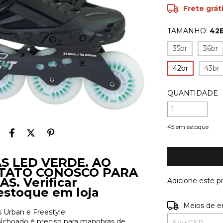
Frete grát
TAMANHO:
42
35br
36br
42br
43br
QUANTIDADE
45
em estoque
S LED VERDE. AO
TATO CONOSCO PARA
. Verificar
Adicione este 
estoque em loja
Entregas para o
Meios de e
 Urban e Freestyle!
colchoado é preciso para manobras de