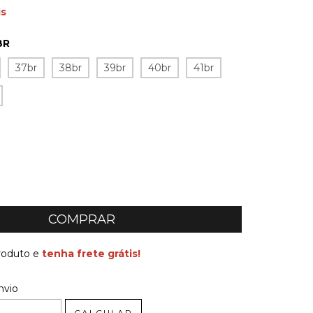
is
BR
37br
38br
39br
40br
41br
produto e
tenha frete grátis!
 CEP:
ALTERAR CEP
nvio
CALCULAR