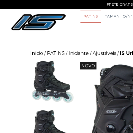
FRETE GRÁTIS
PATINS
TAMANHO/N°
Início
PATINS
Iniciante / Ajustáveis
IS U
/
/
/
NOVO