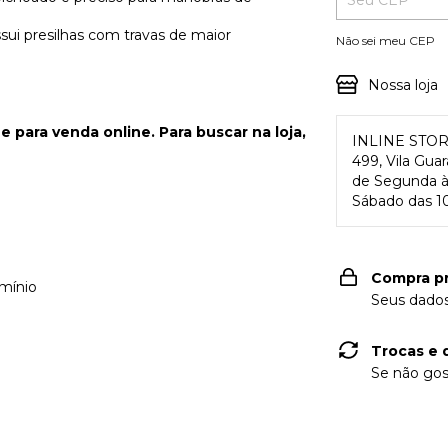
ssui presilhas com travas de maior
Não sei meu CEP
Nossa loja
 para venda online. Para buscar na loja,
INLINE STO
499, Vila Gua
de Segunda à 
Sábado das 10
Compra p
mínio
Seus dados
Trocas e 
Se não gos