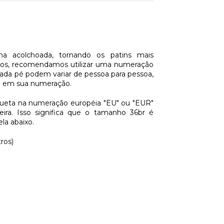
 acolchoada, tornando os patins mais
asos, recomendamos utilizar uma numeração
ada pé podem variar de pessoa para pessoa,
ia em sua numeração.
queta na numeração européia "EU" ou "EUR"
ira. Isso significa que o tamanho 36br é
la abaixo.
os)​