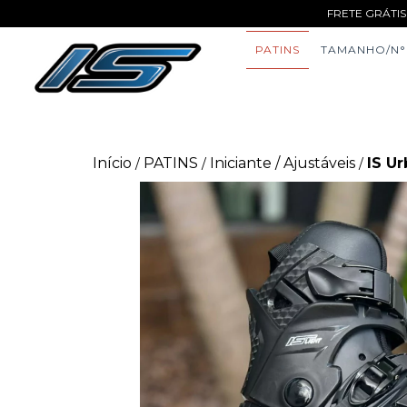
FRETE GRÁTIS
PATINS
TAMANHO/N°
Início
PATINS
Iniciante / Ajustáveis
IS U
/
/
/