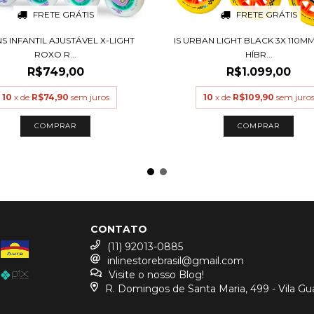
FRETE GRÁTIS
FRETE GRÁTIS
NS INFANTIL AJUSTÁVEL X-LIGHT
IS URBAN LIGHT BLACK 3X 110M
ROXO R...
HÍBR...
R$749,00
R$1.099,00
10
x de
R$74,90
sem juros
10
x de
R$109,90
sem juro
COMPRAR
COMPRAR
CONTATO
(11) 92013-0885
inlinestorebrasil@gmail.com
Visite o nosso Blog!
R. Domingos de Santa Maria, 499 - Vila Gu