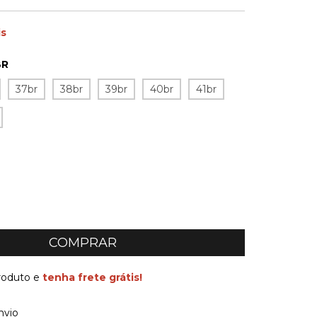
is
BR
37br
38br
39br
40br
41br
produto e
tenha frete grátis!
 CEP:
ALTERAR CEP
nvio