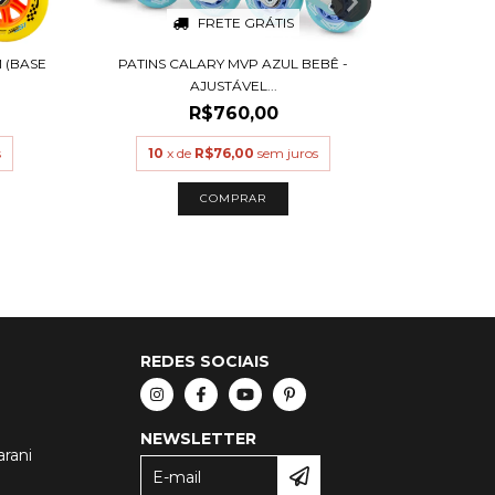
FRETE GRÁTIS
M (BASE
PATINS CALARY MVP AZUL BEBÊ -
PATINS TR
AJUSTÁVEL...
R$760,00
s
10
x de
R$76,00
sem juros
10
COMPRAR
REDES SOCIAIS
NEWSLETTER
arani