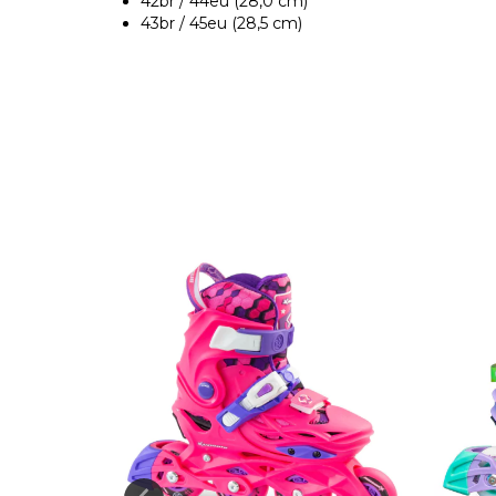
42br / 44eu (28,0 cm)
43br / 45eu (28,5 cm)