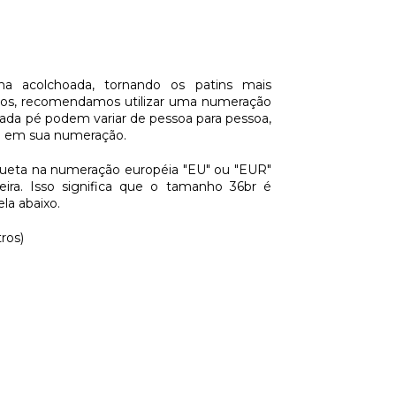
 acolchoada, tornando os patins mais
asos, recomendamos utilizar uma numeração
ada pé podem variar de pessoa para pessoa,
ia em sua numeração.
queta na numeração européia "EU" ou "EUR"
ira. Isso significa que o tamanho 36br é
la abaixo.
os)​