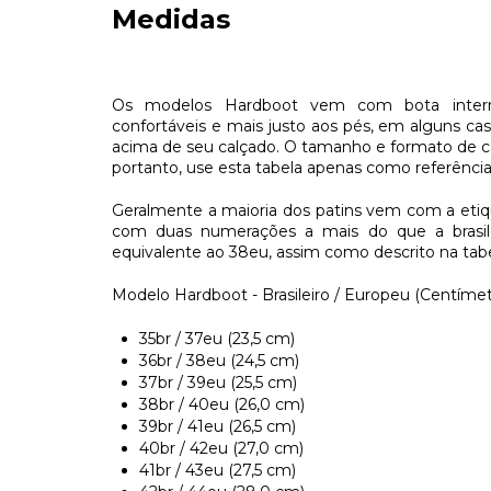
Medidas
Os modelos Hardboot vem com bota interna
confortáveis e mais justo aos pés, em alguns c
acima de seu calçado. O tamanho e formato de c
portanto, use esta tabela apenas como referênc
Geralmente a maioria dos patins vem com a eti
com duas numerações a mais do que a brasile
equivalente ao 38eu, assim como descrito na tabe
Modelo Hardboot - Brasileiro / Europeu (Centímetr
35br / 37eu (23,5 cm)
36br / 38eu (24,5 cm)
37br / 39eu (25,5 cm)
38br / 40eu (26,0 cm)
39br / 41eu (26,5 cm)
40br / 42eu (27,0 cm)
41br / 43eu (27,5 cm)