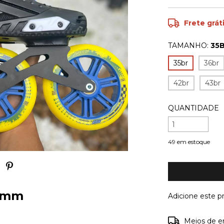
Frete grát
TAMANHO:
35
35br
36br
42br
43br
QUANTIDADE
49
em estoque
25mm
Adicione este 
Entregas para o
Meios de e