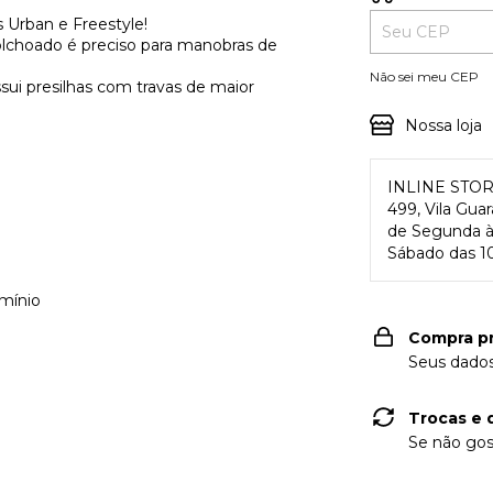
 Urban e Freestyle!
colchoado é preciso para manobras de
Não sei meu CEP
ssui presilhas com travas de maior
Nossa loja
INLINE STO
499, Vila Gua
de Segunda à 
Sábado das 10
mínio
Compra p
Seus dados
Trocas e 
Se não gos