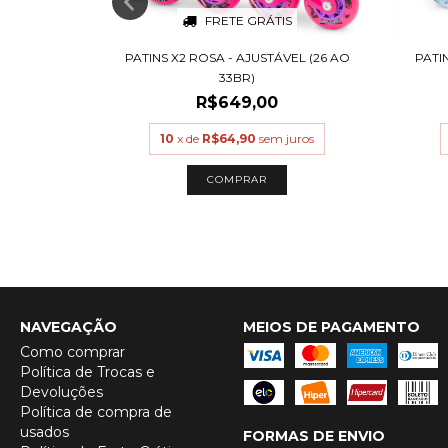
S
FRETE GRÁTIS
K 80 - ABEC
PATINS X2 ROSA - AJUSTÁVEL (26 AO
PATI
33BR)
R$649,00
uros
10
x de
R$64,90
sem juros
COMPRAR
NAVEGAÇÃO
MEIOS DE PAGAMENTO
Como comprar
Política de Trocas e
Devoluções
Política de compra de
usados
FORMAS DE ENVIO