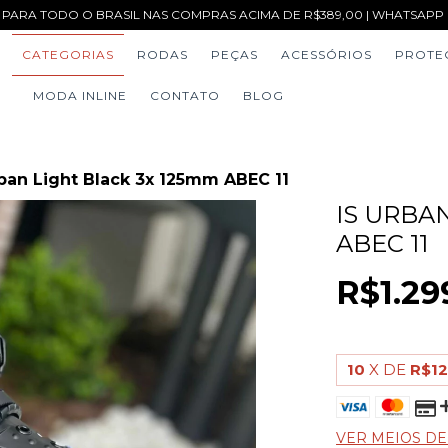
 PARA TODO O BRASIL NAS COMPRAS ACIMA DE R$389,00 | WHATSAPP (1
CATEGORIAS
RODAS
PEÇAS
ACESSÓRIOS
PROTE
MODA INLINE
CONTATO
BLOG
rban Light Black 3x 125mm ABEC 11
IS URBA
ABEC 11
R$1.29
10
X DE
R$12
VER MEIOS D