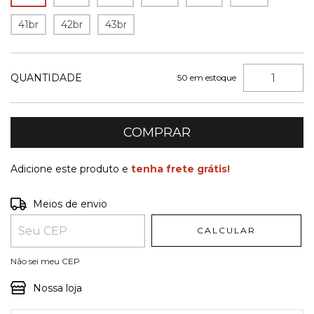
41br
42br
43br
QUANTIDADE
50
em estoque
Adicione este produto e
tenha frete grátis!
Entregas para o CEP:
ALTERAR CEP
Meios de envio
CALCULAR
Não sei meu CEP
Nossa loja