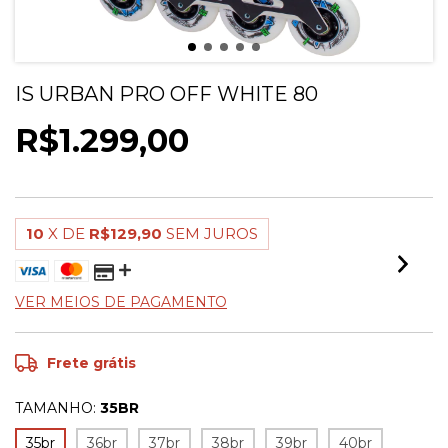
IS URBAN PRO OFF WHITE 80
R$1.299,00
10
X DE
R$129,90
SEM JUROS
VER MEIOS DE PAGAMENTO
Frete grátis
TAMANHO:
35BR
35br
36br
37br
38br
39br
40br