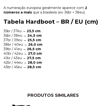
A numeração europeia geralmente aparece com
2
números a mais
que a brasileira (ex: 36br = 38eu).
Tabela Hardboot – BR / EU (cm)
35br / 37eu →
23,5 cm
36br / 38eu →
24,5 cm
37br / 39eu →
25,5 cm
38br / 40eu →
26,0 cm
39br / 41eu →
26,5 cm
40br / 42eu →
27,0 cm
41br / 43eu →
27,5 cm
42br / 44eu →
28,0 cm
43br / 45eu →
28,5 cm
PRODUTOS SIMILARES