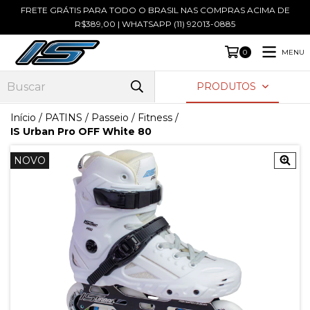
FRETE GRÁTIS PARA TODO O BRASIL NAS COMPRAS ACIMA DE
R$389,00 | WHATSAPP (11) 92013-0885
MENU
0
PRODUTOS
Início
/
PATINS
/
Passeio / Fitness
/
IS Urban Pro OFF White 80
NOVO