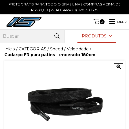
FRETE GRÁTIS PARA TODO O BRASIL NAS COMPRAS ACIMA DE
R$389,00 | WHATSAPP (11) 92013-0885
MENU
0
PRODUTOS
Início
/
CATEGORIAS
/
Speed / Velocidade
/
Cadarço FR para patins - encerado 180cm