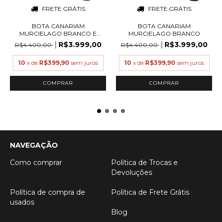
FRETE GRÁTIS
FRETE GRÁTIS
BOTA CANARIAM
BOTA CANARIAM
MURCIELAGO BRANCO E
MURCIELAGO BRANCO
PRETO
R$3.999,00
R$3.999,00
R$4.400,00
R$4.400,00
10
x de
R$399,90
sem juros
10
x de
R$399,90
sem juros
COMPRAR
COMPRAR
NAVEGAÇÃO
Como comprar
Política de Trocas e
Devoluções
Política de compra de
Política de Frete Grátis
usados
Blog