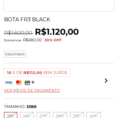
BOTA FR3 BLACK
R$1.120,00
R$1.600,00
R$480,00
30
% OFF
Economize:
ESGOTADO
10
X DE
R$112,00
SEM JUROS
VER MEIOS DE PAGAMENTO
TAMANHO:
35BR
35br
36br
37br
38br
39br
40br