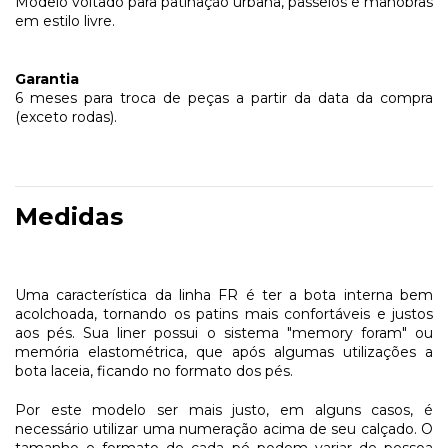
Modelo voltado para patinação urbana, passeios e manobras
em estilo livre.
Garantia
6 meses para troca de peças a partir da data da compra
(exceto rodas).
Medidas
Uma característica da linha FR é ter a bota interna bem
acolchoada, tornando os patins mais confortáveis e justos
aos pés. Sua liner possui o sistema "memory foram" ou
memória elastométrica, que após algumas utilizações a
bota laceia, ficando no formato dos pés.
Por este modelo ser mais justo, em alguns casos, é
necessário utilizar uma numeração acima de seu calçado. O
tamanho e formato de cada pé podem variar de pessoa