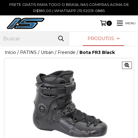
FRETE GRÁTIS PARA TODO O BRASIL NAS COMPRAS ACIMA DE
R$389,00 | WHATSAPP (11) 92013-0885
MENU
0
PRODUTOS
Início
/
PATINS
/
Urban / Freeride
/
Bota FR3 Black