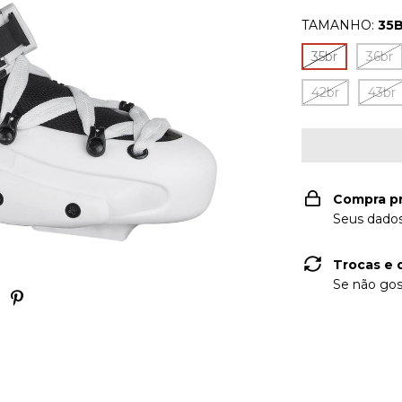
TAMANHO:
35
35br
36br
42br
43br
Compra p
Seus dados
Trocas e 
Se não gos