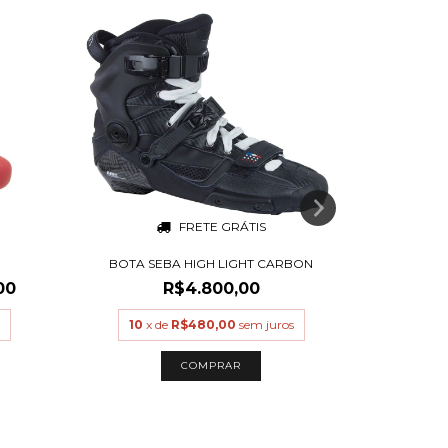
FRETE GRÁTIS
BOTA SEBA HIGH LIGHT CARBON
BOTA CANA
00
R$4.800,00
R$4.
10
x de
R$480,00
sem juros
10
x
COMPRAR