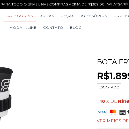
 PARA TODO O BRASIL NAS COMPRAS ACIMA DE R$389,00 | WHATSAPP (1
CATEGORIAS
RODAS
PEÇAS
ACESSÓRIOS
PROTE
MODA INLINE
CONTATO
BLOG
BOTA FR
R$1.89
ESGOTADO
10
X DE
R$18
VER MEIOS D