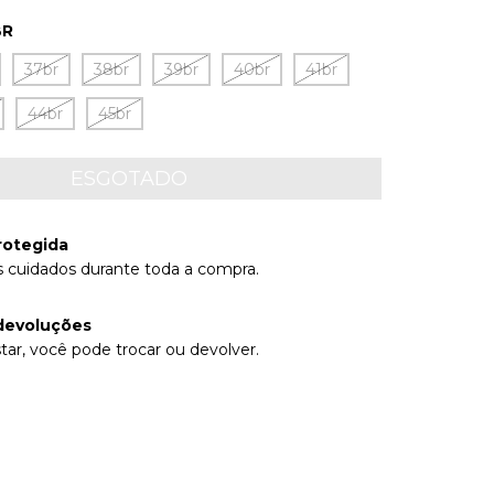
BR
37br
38br
39br
40br
41br
44br
45br
rotegida
 cuidados durante toda a compra.
devoluções
tar, você pode trocar ou devolver.