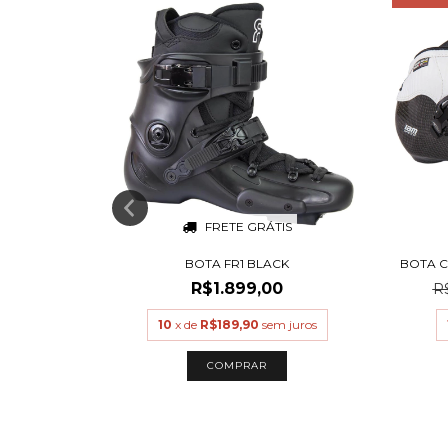
S
FRETE GRÁTIS
BOTA FR1 BLACK
BOTA 
R$1.899,00
R
juros
10
x de
R$189,90
sem juros
COMPRAR