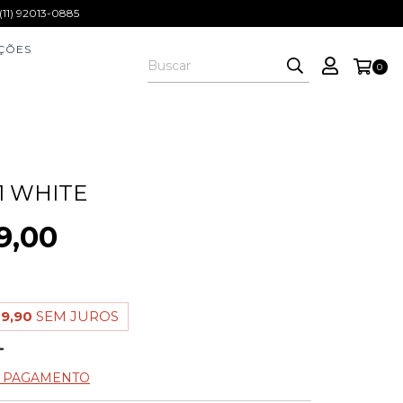
1) 92013-0885
ÇÕES
0
1 WHITE
9,00
9,90
SEM JUROS
E PAGAMENTO