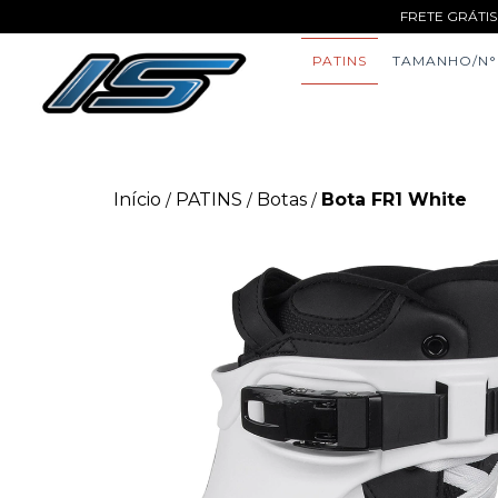
FRETE GRÁTIS
PATINS
TAMANHO/N°
Início
PATINS
Botas
Bota FR1 White
/
/
/