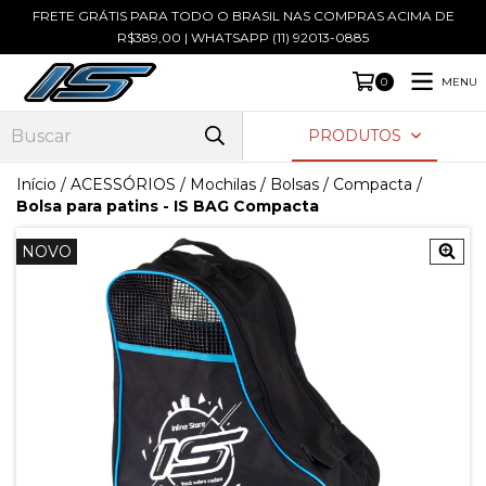
FRETE GRÁTIS PARA TODO O BRASIL NAS COMPRAS ACIMA DE
R$389,00 | WHATSAPP (11) 92013-0885
MENU
0
PRODUTOS
Início
/
ACESSÓRIOS
/
Mochilas / Bolsas
/
Compacta
/
Bolsa para patins - IS BAG Compacta
NOVO