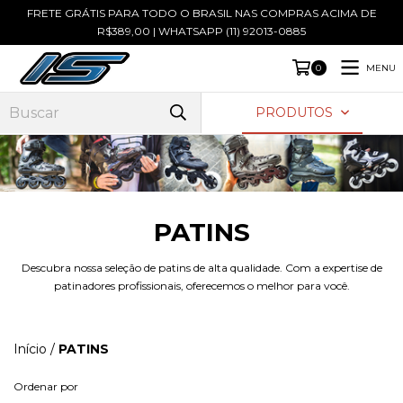
FRETE GRÁTIS PARA TODO O BRASIL NAS COMPRAS ACIMA DE
R$389,00 | WHATSAPP (11) 92013-0885
MENU
0
PRODUTOS
PATINS
Descubra nossa seleção de patins de alta qualidade. Com a expertise de
patinadores profissionais, oferecemos o melhor para você.
Início
/
PATINS
Ordenar por