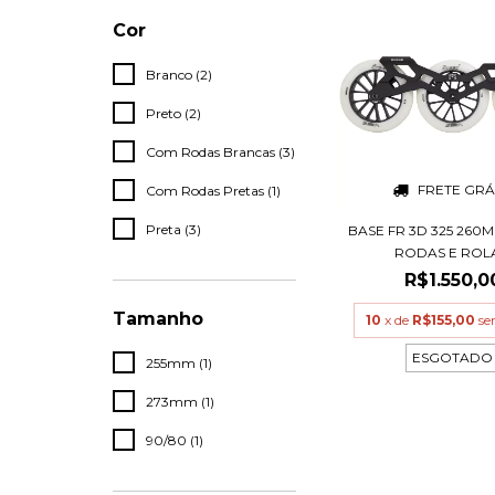
Cor
Branco (2)
Preto (2)
Com Rodas Brancas (3)
FRETE GRÁ
Com Rodas Pretas (1)
Preta (3)
BASE FR 3D 325 260
RODAS E ROLA
R$1.550,0
Tamanho
10
x de
R$155,00
se
ESGOTADO
255mm (1)
273mm (1)
90/80 (1)