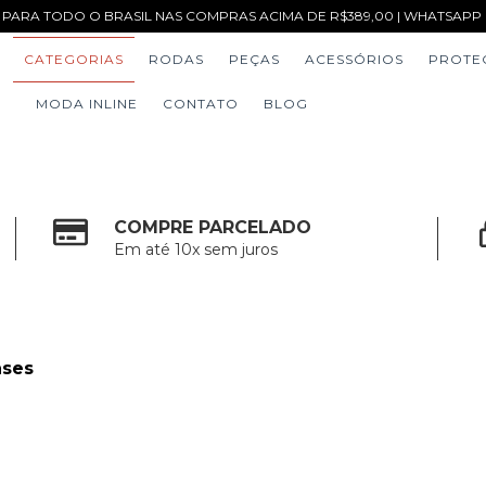
 PARA TODO O BRASIL NAS COMPRAS ACIMA DE R$389,00 | WHATSAPP (1
CATEGORIAS
RODAS
PEÇAS
ACESSÓRIOS
PROTE
MODA INLINE
CONTATO
BLOG
COMPRE PARCELADO
Em até 10x sem juros
ases