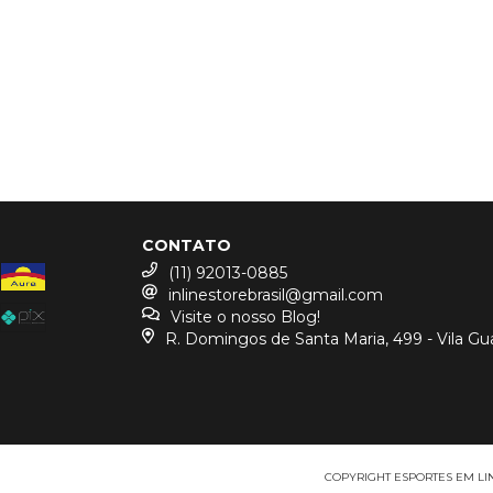
CONTATO
(11) 92013-0885
inlinestorebrasil@gmail.com
Visite o nosso Blog!
R. Domingos de Santa Maria, 499 - Vila Gu
COPYRIGHT ESPORTES EM LINH