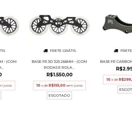
TIS
FRETE GRÁTIS
FRETE
MM - (COM
BASE FR 3D 325 266MM - (COM
BASE FR CARBON 
...
RODAS E ROLA...
R$2.9
0
R$1.550,00
10
x de
R$299
m juros
10
x de
R$155,00
sem juros
ESGO
ESGOTADO